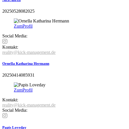
20250528082025
Zum
Profil
Social Media:
Kontakt:
reality@kick-management.de
Ornella Katharina Hermann
20250414085931
Zum
Profil
Kontakt:
reality@kick-management.de
Social Media:
Papis Loveday