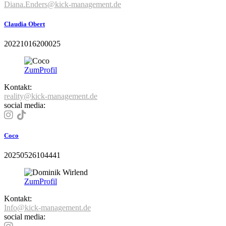
Diana.Enders@kick-management.de
Claudia Obert
20221016200025
Zum
Profil
Kontakt:
reality@kick-management.de
social media:
Coco
20250526104441
Zum
Profil
Kontakt:
Info@kick-management.de
social media: