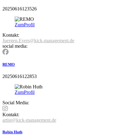
20250616123526
Zum
Profil
Kontakt:
Juergen.Evers@kick-management.de
social media:
REMO
20250616122853
Zum
Profil
Social Media:
Kontakt:
artist@kick-management.de
Robin Huth