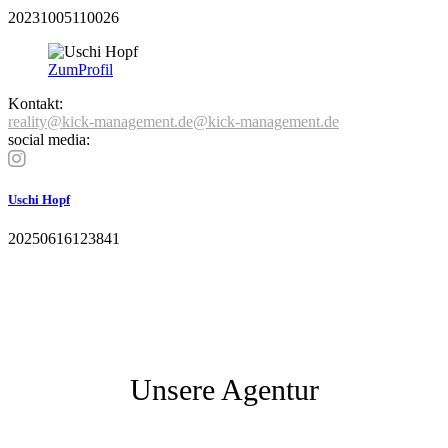
20231005110026
Zum
Profil
Kontakt:
reality@kick-management.de@kick-management.de
social media:
Uschi Hopf
20250616123841
Unsere Agentur