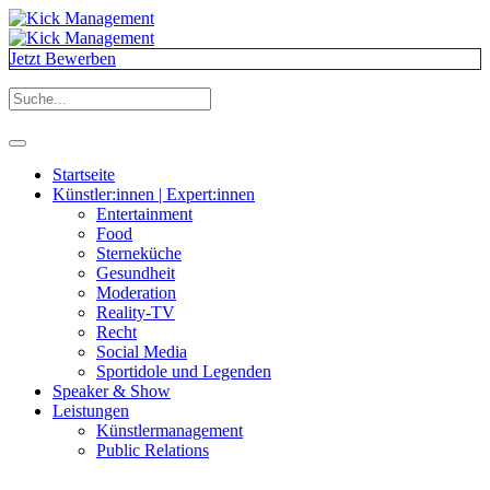
Jetzt Bewerben
Startseite
Künstler:innen | Expert:innen
Entertainment
Food
Sterneküche
Gesundheit
Moderation
Reality-TV
Recht
Social Media
Sportidole und Legenden
Speaker & Show
Leistungen
Künstlermanagement
Public Relations