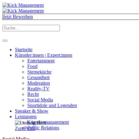
Jetzt Bewerben
Startseite
Künstler:innen | Expert:innen
Entertainment
Food
Sterneküche
Gesundheit
Moderation
Reality-TV
Recht
Social Media
Sportidole und Legenden
Speaker & Show
Leistungen
Künstlermanagement
Public Relations
Zum
Profil
Social Media: