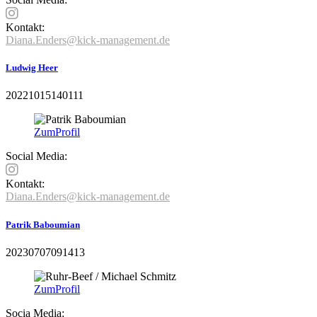
Kontakt:
Diana.Enders@kick-management.de
Ludwig Heer
20221015140111
Zum
Profil
Social Media:
Kontakt:
Diana.Enders@kick-management.de
Patrik Baboumian
20230707091413
Zum
Profil
Socia Media: