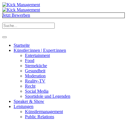
Jetzt Bewerben
Startseite
Künstler:innen | Expert:innen
Entertainment
Food
Sterneküche
Gesundheit
Moderation
Reality-TV
Recht
Social Media
Sportidole und Legenden
Speaker & Show
Leistungen
Künstlermanagement
Public Relations