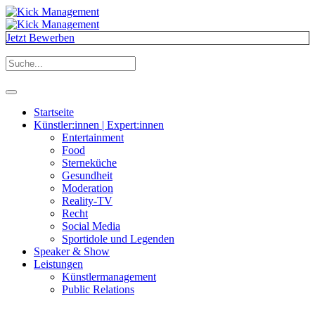
Jetzt Bewerben
Startseite
Künstler:innen | Expert:innen
Entertainment
Food
Sterneküche
Gesundheit
Moderation
Reality-TV
Recht
Social Media
Sportidole und Legenden
Speaker & Show
Leistungen
Künstlermanagement
Public Relations