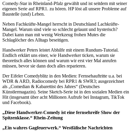
Comedy-Star in Rheinland-Pfalz gewählt und ist seitdem mit seiner
eigenen Serie auf RPR1. zu hören. HP löst all unsere Probleme auf
Baustelle (und) Leben.
Neben Fachkräfte-Mangel herrscht in Deutschland Lachkräfte-
Mangel. Warum sind viele so schlecht gelaunt und hysterisch?
Dabei kann man mit wenig Werkzeug frohen Mutes die
Schlaglöcher des Alltags beseitigen.
Handwerker Peters leistet Abhilfe mit einem Rundum-Tutorial.
Endlich erklärt uns einer, wie Handwerker ticken, warum sie
theoretisch alles können und warum wir erst vier Mal anrufen
müssen, bevor sie dann doch alles reparieren.
Der Eifeler Comedyblitz in den Medien: Fernsehauftritte u.a. bei
WDR & ARD, Radiocomedy bei RPR1 & SWR3; ausgezeichnet
als „Comedian & Kabarettist des Jahres“ (Deutsches
Künstlermagazin). Seine Sketch-Serie ist in den sozialen Medien ein
Hit (insgesamt über acht Millionen Aufrufe bei Instagram, TikTok
und Facebook).
„Diese Handwerker-Comedy ist eine fernsehreife Show der
Spitzenklasse.“ R
hein-Zeitung
„Ein wahres Gagfeuerwerk.“ Westfälische Nachrichten