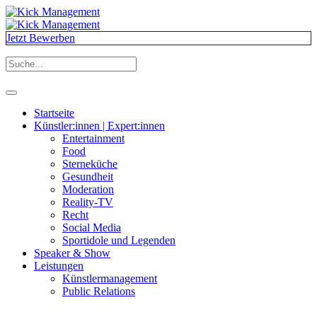
Jetzt Bewerben
Startseite
Künstler:innen | Expert:innen
Entertainment
Food
Sterneküche
Gesundheit
Moderation
Reality-TV
Recht
Social Media
Sportidole und Legenden
Speaker & Show
Leistungen
Künstlermanagement
Public Relations