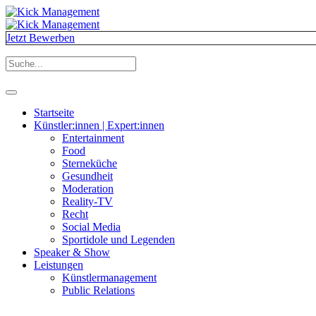
Jetzt Bewerben
Startseite
Künstler:innen | Expert:innen
Entertainment
Food
Sterneküche
Gesundheit
Moderation
Reality-TV
Recht
Social Media
Sportidole und Legenden
Speaker & Show
Leistungen
Künstlermanagement
Public Relations