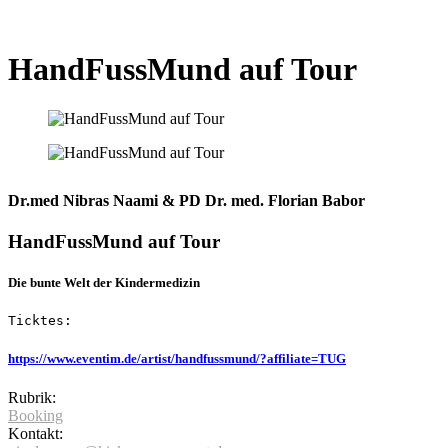
HandFussMund auf Tour
Dr.med Nibras Naami & PD Dr. med. Florian Babor
HandFussMund auf Tour
Die bunte Welt der Kindermedizin
Ticktes:
https://www.eventim.de/artist/handfussmund/?affiliate=TUG
Rubrik:
Booking
Kontakt: